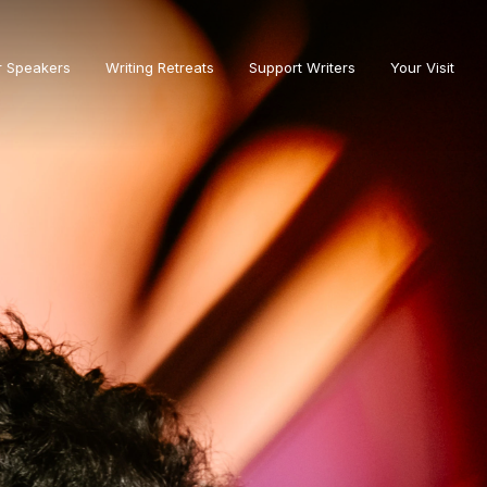
r Speakers
Writing Retreats
Support Writers
Your Visit