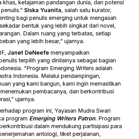
a khas, ketajaman pandangan dunia, dan potensi
 penulis.”
Siska Yuanita
, salah satu kurator,
penting bagi penulis emerging untuk mengasah
kadar bentuk yang lebih singkat dari novel,
arangan. Dalam ruang yang terbatas, setiap
 beban yang lebih besar,” ujarnya.
RF,
Janet DeNeefe
menyampaikan
nulis terpilih yang dinilainya sebagai bagian
Indonesia. “Program Emerging Writers adalah
sastra Indonesia. Melalui pendampingan,
muan yang kami bangun, kami ingin memastikan
, menemukan pembacanya, dan berkontribusi
rasi,” ujarnya.
terhadap program ini, Yayasan Mudra Swari
ka program
Emerging Writers Patron
. Program
berkontribusi dalam mendukung partisipasi para
 penerjemahan antologi, tiket perjalanan,