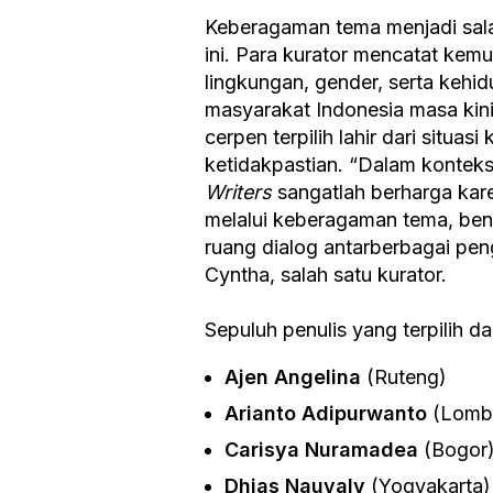
Keberagaman tema menjadi salah
ini. Para kurator mencatat kemu
lingkungan, gender, serta kehi
masyarakat Indonesia masa kin
cerpen terpilih lahir dari situ
ketidakpastian. “Dalam konte
Writers
sangatlah berharga kar
melalui keberagaman tema, ben
ruang dialog antarberbagai pen
Cyntha, salah satu kurator.
Sepuluh penulis yang terpilih da
Ajen Angelina
(Ruteng)
Arianto Adipurwanto
(Lomb
Carisya Nuramadea
(Bogor
Dhias Nauvaly
(Yogyakarta)