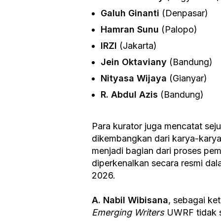
Galuh Ginanti
(Denpasar)
Hamran Sunu
(Palopo)
IRZI
(Jakarta)
Jein Oktaviany
(Bandung)
Nityasa Wijaya
(Gianyar)
R. Abdul Azis
(Bandung)
Para kurator juga mencatat sej
dikembangkan dari karya-karya p
menjadi bagian dari proses pe
diperkenalkan secara resmi d
2026.
A. Nabil Wibisana
, sebagai ke
Emerging Writers
UWRF tidak se