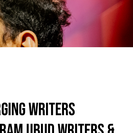
ging Writers
gram Ubud Writers &